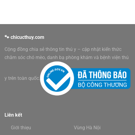
🐾 chicucthuy.com
Cộng đồng chia sẻ thông tin thú y – cập nhật kiến thức
chăm sóc chó mèo, danh bạ phòng khám và bệnh viện thú
y trên toàn quốc.
Liên kết
Giới thiẹu
Vùng Hà Nội