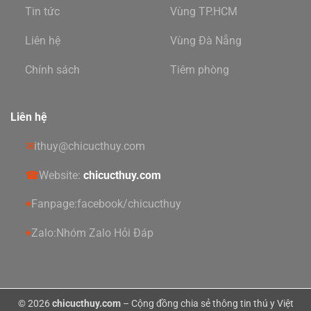
Tin tức
Vùng TP.HCM
Liên hệ
Vùng Đà Nẵng
Chính sách
Tiêm phòng
Liên hệ
✉
ithuy@chicucthuy.com
☎
Website:
chicucthuy.com
⌖
Fanpage:
facebook/chicucthuy
⌖
Zalo:
Nhóm Zalo Hỏi Đáp
© 2026
chicucthuy.com
– Cộng đồng chia sẻ thông tin thú y Việt